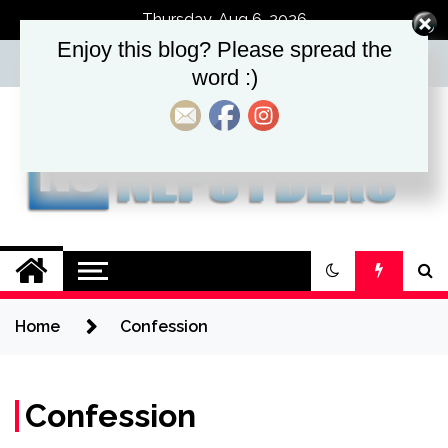
Skip
Thursday, Aug 6, 2026
to
Enjoy this blog? Please spread the
content
word :)
Nepsyders.
Nepalese in Australia
Home
Confession
Confession