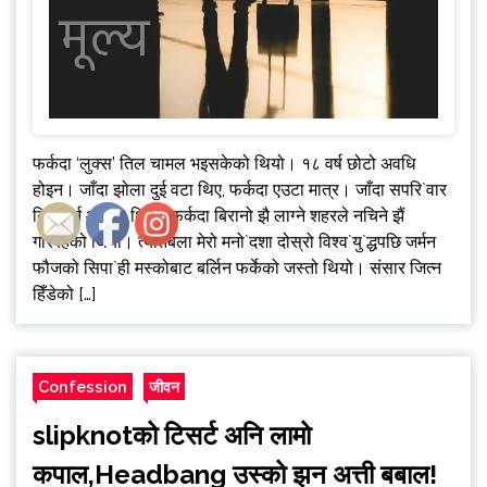
फर्कदा ‘लुक्स’ तिल चामल भइसकेको थियो। १८ वर्ष छोटो अवधि
होइन। जाँदा झोला दुई वटा थिए, फर्कदा एउटा मात्र। जाँदा सपरि`वार
बिदा गर्न आएका थिए। फर्कदा बिरानो झै लाग्ने शहरले नचिने झैं
गरिरहेको थियो। त्यतिबेला मेरो मनो`दशा दोस्रो विश्व`यु`द्धपछि जर्मन
फौजको सिपा`ही मस्कोबाट बर्लिन फर्केको जस्तो थियो। संसार जित्न
हिँडेको […]
Confession
जीवन
slipknotको टिसर्ट अनि लामो
कपाल,Headbang उस्को झन अत्ती बबाल!