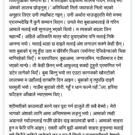
पितापुर्खाको सम्पत्ति हो। म तपाईंको दाइजोमा लालच गर्दिनँ, तपाई मेरो
अंशको लालच छोड्नुस्।’ अतिथिको तितो जवाफले निलो भएको
अनुहार लिएर उनी त्यहाँबाट गइन्। उनी अर्थात भाउजूप्रति मेरो मनमा
प्रारम्भदेखि नै कुनै सम्मान थिएन। उनले मेरा बुबाआमालाई जे गरिन
आमाले मलाई सबै सुनाउनु भएको थियो। म त्यसको बदला लिन
चहान्थेँ। अहिले अलिकति मात्र चोट पुर्‍याएकोमा पनि मलाई निकै
आनन्द भयो। मलाई थाहा छ दाइले मलाई अंश लगाउन सक्ने केही छैन्।
यता बुबाको मृ त्यु हुँदा उता म खैरेसँग पिआर (पर्मानेन्ट रेजिडेन्स)को भिक
मागिरहेको थिएँ। म घरपरिवार, बुबाआमा, जग्गाजमिन, गाउँसमाज र देश
भएको मान्छे। ती केही छैनन् भन्दै आफुलाइ सक्दो टुहुरो प्रमाणित गर्न
डटेर लागेको थिएँ। बुबा बित्नु`भयो तर एउटा कागजको खोस्टोको
लालचमा म उहाँलाई दागबत्ति दिन आइन। बुबाको मृ`त्युपछि दाइनै
घरमुली भयो। गाउँमा बुवाको तोरी, गहुँ र धान फल्ने पहँेला, हरिया
फाँटहरु आँखाले भ्याएसम्म थिए।
श्रीमतीको काठमाडौ बस्ने रहर पूरा गर्न दाजुले ती सबै बेच्यो। मेरो
भागको अंशको लागि आमा अन्तिमसम्म लड्नु`भयो। आमाको त्यही
अडानले गर्दाउनलाई गाउँमै छोडेर दाइ काठमाडौ सर्‍यो। आमाको साहरा
हुन म फेरि पनि आइन्। एक्ली अनि बुढी आमाको साहरा हुनुभन्दा मलाई