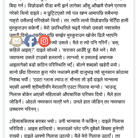
बिदा गर्न। विछोडको पीडा बनी झर्न लागेका आँसु आँखामै रोक्ने प्रयास
गरेको थियो दाइले। म छुट्टिएको त्यो पल खप्न आमापछि सबैभन्दा
गाह्रो उसैलाई परिरहेको थियो। तर, त्यति लामो विछोडपछि भेटिँदा हामी
मुस्कुराउन सकेनौं। मेरो उपस्थितिले चढ्दै गरेको उसको नशासमेत
उतारी दियो। एकछिन पछि सम्झेर मुस्कुराउन खोजेर ढिलै भएपनि
औपचारिकता पूरा गर्न खोज्यो उसले। मैले त त्यो पनि गरिनँ। ‘बस्,
कहिले आइस्?’, दाइले सोध्यो। ‘सरासर आउँदै छु’, मैले भनें। मेरो
जवाफमा उसले टाउको हल्लायो। लाग्थ्यो, म उसलाई अचानक
आइलागेको बडो कठिन परिस्थिति भएँ। बोल्ने शब्दको खडेरी पर्‍यो।
सानो छँदा दिनरात कुरा गरेर नथाक्ने हामी दाजुभाइ त्यो सुनसान कोठामा
निशब्द भयौं। ‘एउटा ग्लास ल्याउ त’, मौनता तो`ड्दै दाइले भान्सामा
भएकी आफ्नी श्रीमतीसँग मेरालागि एउटा गिलास माग्यो। ‘भाउजू’
गिलास बोकेर आएकी महिलाको औपचारिक परिचय दियो। मैले हात
जोडिनँ। ओठले नमस्कार मात्रै भने। उनले हात जोडिन् तर नमस्कार
उच्चारण गरिनन्।
zहिसाबकिताब बराबर भयो। उनी भान्सामा नै फर्किन्। दाइले गिलास
भरिदियो। आइस हाल्दियो। सलादको प्लेट पनि दुबैको बिचमा हुनेगरी
राख्यो। दाइले आफ्नो गिलास उठायो। मैले मेरो गिलास उठाएँ। तर