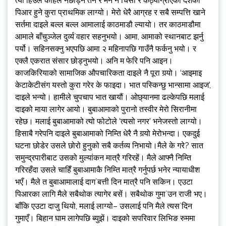
त्यो हिउँले कहिले नछोड्ने तन र मन नै चिसो र कठ्याग्रीएको देशको
पिआर हुने कुरा प्राथमिक लाग्यो। मेरो धेरै आग्रह र सबै सम्पत्ति खाने
सर्तमा दाइले बल्ल बल्ल आमालाई काठमाडौ ल्यायो। तर काठमाडौमा
आमाले बाँचुञ्जेल दुर्व्य`वहार सहनुभयो। आमा, आमाको स्थानबाट झर्नु
पर्यो। सहिनसक्नु भएपछि आमा २ महिनापछि गाउँनै फर्कनु भयो। र
एक्लै एकरात संसार छोड्नुभयो। अनि म फेरि पनि आइन।
काजकिरियाको सामाजिक औपचारिकता दाइले नै पूरा गर्‍यो। ‘आइमाइ
केटाकेटीसंग यस्तो कुरा गरेर के फाइदा। भात पस्किन्छु भान्सामा आइज’,
दाइले भन्यो। हामीले चुपचाप भात खायौं। ओछ्यानमा ढल्केपछि मलाई
दाइको माया लागेर आयो। बुबाआमाको पुरानो तस्वीर मेरो सिरानीमा
रहेछ। मलाई बुबाआमाको त्यो फोटोले ‘त्यसो नगर’ भनेजस्तो लाग्यो।
हिसाबै गरेपनि दाइले बुबाआमाको निम्ति धेरै नै गर्‍यो मेरोभन्दा। एकदुई
घटना छोडेर उसले छोरो हुनुको सबै कर्तव्य निभायो।मैले के गरे? सात
समुन्द्रपारीबाट उसको मुल्यांकन मात्रै गरिरहें। मैले आफ्नै निम्ति
गरिरहँदा उसले चाहिँ बुबाआमाकै निम्ति मात्रै गर्नुपर्छ भनेर न्यायाधीश
भएँ। मैले त बुबाआमालाई दाग`बत्ती दिन मात्रै पनि सकिन। एउटा
पिआरका लागि मैले सबैथोक त्यागेर बसें। सबैथोक गुमा`उन राजी भए।
बाँकि एउटा दाजु थियो, मलाई लाग्यो– उसलाई पनि मैले त्यस`दिन
गुमाएँ। बिहान घाम लागेपछि ब्युझें। दाइको सपरिवार लिभिङ रुममा