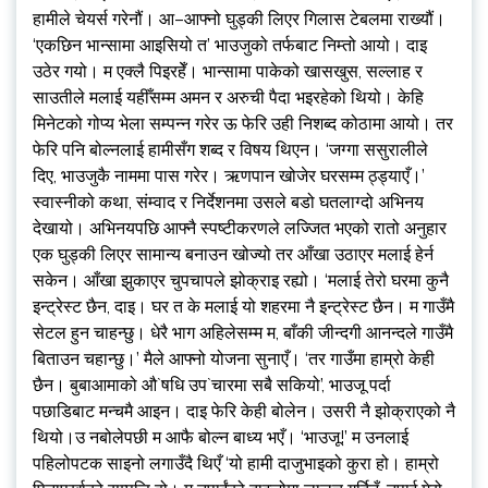
हामीले चेयर्स गरेनौं। आ–आफ्नो घुड्की लिएर गिलास टेबलमा राख्यौं।
‘एकछिन भान्सामा आइसियो त’ भाउजुको तर्फबाट निम्तो आयो। दाइ
उठेर गयो। म एक्लै पिइरहेँ। भान्सामा पाकेको खासखुस, सल्लाह र
साउतीले मलाई यहीँसम्म अमन र अरुची पैदा भइरहेको थियो। केहि
मिनेटको गोप्य भेला सम्पन्न गरेर ऊ फेरि उही निशब्द कोठामा आयो। तर
फेरि पनि बोल्नलाई हामीसँग शब्द र विषय थिएन। ‘जग्गा ससुरालीले
दिए, भाउजुकै नाममा पास गरेर। ऋणपान खोजेर घरसम्म ठ्ड्याएँ।’
स्वास्नीको कथा, संम्वाद र निर्देशनमा उसले बडो घतलाग्दो अभिनय
देखायो। अभिनयपछि आफ्नै स्पष्टीकरणले लज्जित भएको रातो अनुहार
एक घुड्की लिएर सामान्य बनाउन खोज्यो तर आँखा उठाएर मलाई हेर्न
सकेन। आँखा झुकाएर चुपचापले झोक्राइ रह्यो। ‘मलाई तेरो घरमा कुनै
इन्ट्रेस्ट छैन, दाइ। घर त के मलाई यो शहरमा नै इन्ट्रेस्ट छैन। म गाउँमै
सेटल हुन चाहन्छु। धेरै भाग अहिलेसम्म म, बाँकी जीन्दगी आनन्दले गाउँमै
बिताउन चहान्छु।’ मैले आफ्नो योजना सुनाएँ। ‘तर गाउँमा हाम्रो केही
छैन। बुबाआमाको औ`षधि उप`चारमा सबै सकियो’, भाउजू पर्दा
पछाडिबाट मन्चमै आइन। दाइ फेरि केही बोलेन। उसरी नै झोक्राएको नै
थियो।उ नबोलेपछी म आफै बोल्न बाध्य भएँ। ‘भाउजू!’ म उनलाई
पहिलोपटक साइनो लगाउँदै थिएँ ‘यो हामी दाजुभाइको कुरा हो। हाम्रो