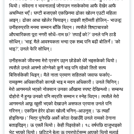
थियो। संवेदना र भावनालाई जोगाउन नसकेकोमा आफै देखेर आफै
अचम्भित भएँ। घण्टी बजाएको एकछिनमा ढोका खोल्न एउटी महिला
आइन्। ढोका आधा खोलेर चियाइन्। दाइकी श्रीमती होलिन्– भाउजू!
उनीहरुप्रति मनमा सम्मान बाँकि थिएन। त्यसैले शिष्टाचारको
औपचारिकता पूरा नगरी सोधें–राम छ? ‘तपाईं को?’ उनले पनि ठाडै
सोधिन्। ‘भाइ’, मैले आवश्यकता भन्दा एक शब्द पनि बढी बोलिनँ। ‘को
भाइ?’, उनले फेरि सोधिन्।
उनीहरूको जीवनमा मेरो प्रसंग उठ्न छोडेको धेरै भइसकेको थियो।
त्यसैले उनले आफ्नो लोग्नेको कुनै भाइ पनि रहेको तितो सत्य
बिसिर्सकेकी थिइन्। मैले नाता प्रमाण सहितको जवाफ फर्काए–
रामकृष्ण अधिकारीको कान्छो भाइ म मदन अधिकारी। उनले चिनिन्।
मेरो आगमनले भएको नोक्सान उनका आँखामा स्पष्ट देखिन्थ्यो। सम्बन्ध
दोहोरो नै हुन्छ उनको पनि मप्रति सम्मान र स्नेह थिएन। त्यसैले मेरो
आगमनले आफू खुसी भएको देखाउने असफल प्रयास उनले पनि
गरिनन्। एकछिन हेरेर ढोका खोल्दै भनिन्–आउनुस्। ‘ऊ त्यहाँ
होइसिन्छ।’ भित्र पुगेपछि अर्को कोठा देखाउँदै उनले रामको ठेगाना
बताइदिइन्। ऊ एक्लै थियो। केही पिइरहेको। १८ वर्षपछि दाजुभाइको
भेट भएको थियो। छुट्टिने बेला ऊ एयरपोर्टसम्म आएको थियो मलाई