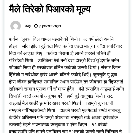
मैले तिरेको पिआरको मूल्य
oxy
4 years ago
फर्कदा ‘लुक्स’ तिल चामल भइसकेको थियो। १८ वर्ष छोटो अवधि
होइन। जाँदा झोला दुई वटा थिए, फर्कदा एउटा मात्र। जाँदा सपरि`वार
बिदा गर्न आएका थिए। फर्कदा बिरानो झै लाग्ने शहरले नचिने झैं
गरिरहेको थियो। त्यतिबेला मेरो मनो`दशा दोस्रो विश्व`यु`द्धपछि जर्मन
फौजको सिपा`ही मस्कोबाट बर्लिन फर्केको जस्तो थियो। संसार जित्न
हिँडेको म सबैथोक हारेर आफ्नै ‘बलिर्न’ फर्कदै थिएँ। जुनसुकै यु`द्धमा
होस् जीवन हार्नेहरुले सम्मानित स्थान पाउँछन् तर जीवनमा हा`र्नेहरुलाई
सहिदको सम्मान प्राप्त गर्ने सौभाग्य हुँदैन। मैले त्यसदिन आफूलाई जर्मन
सिपा`ही जस्तै अभागी अनु|भव गरेँ। हामी दुई दाजुभाइ थियौ। तर,
दाइलाई मैले आउँदै छु भनेर खबर गरेको थिइनँ।।हाम्रो कुराकानी
नभएको वर्षौं भइसकेको थियो। दाइको घरको मूलगेटको घण्टी बजाउनु
केहीबेर अघिसम्म पनि हाम्रो अंशबण्डा नभएको तर्क अथवा इगोबाहेक
उसलाई भेट्ने भावनात्मक उत्सुकता र प्रेम थिएन। १८ वर्षको
वनबासपछि पनि हाम्रो पुनर्मिलन राम र भरतको जस्तो नहुने निश्चित नै