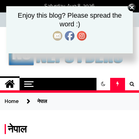
Skip
Saturday, Aug 8, 2026
to
Enjoy this blog? Please spread the
content
word :)
Nepsyders.
Nepalese in Australia
Home
नेपाल
नेपाल